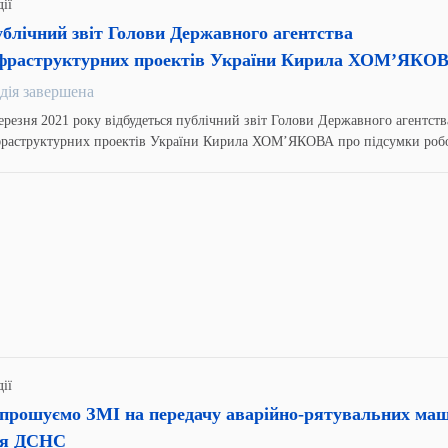
ії
блічний звіт Голови Державного агентства
фраструктурних проектів України Кирила ХОМ’ЯКО
дія завершена
ерезня 2021 року відбудеться публічний звіт Голови Державного агентств
фраструктурних проектів України Кирила ХОМ’ЯКОВА про підсумки роб
омства в 2020 році та плани на 2021 рік.
ії
прошуємо ЗМІ на передачу аварійно-рятувальних ма
ля ДСНС