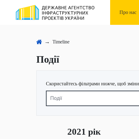
Про нас
Запобіга
Timeline
Підприє
Події
Скористайтесь фільтрами нижче, щоб змінит
Події
2021 рік