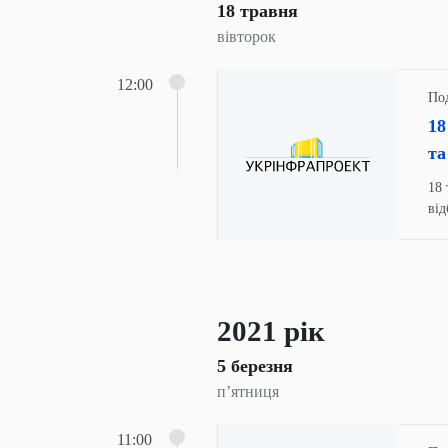
18 травня
вівторок
12:00
Под
18
та
18 
від
ком
до
пр
Мі
2021 рік
5 березня
п’ятниця
11:00