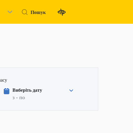
Пошук
часу
Виберіть дату
з - по