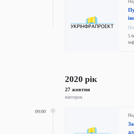
Под
Пу
ін
По
5 б
ін
від
2020 рік
27 жовтня
вівторок
09:00
Под
За
д