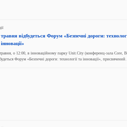
ії
 травня відбудеться Форум «Безпечні дороги: технолог
 інновації»
травня, о 12:00, в інноваційному парку Unit.City (конференц-зала Core, В
будеться Форум «Безпечні дороги: технології та інновації», присвячений
плексу інфраструктурних заходів і рішень, які підвищують рівень безпе
рожнього руху, організований Державним агентством інфраструктурних
оектів України (Укрінфрапроект) та Командою підтримки реформ
нінфраструктури (RST).