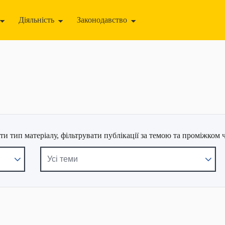
Діяльність
Законодавство
ння корупції
Для громадськості
Пресцентр
мства
и тип матеріалу, фільтрувати публікації за темою та проміжком 
Усі теми