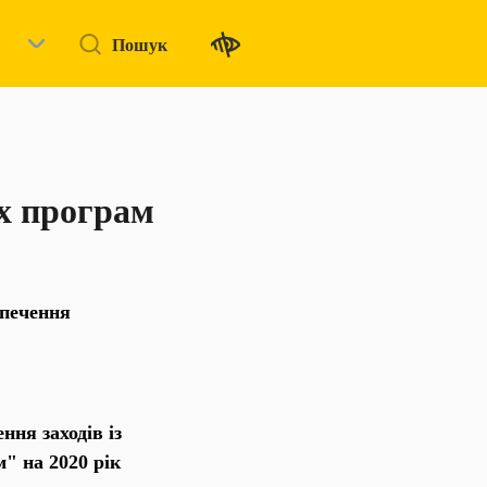
Пошук
х програм
зпечення
ня заходів із
" на 2020 рік