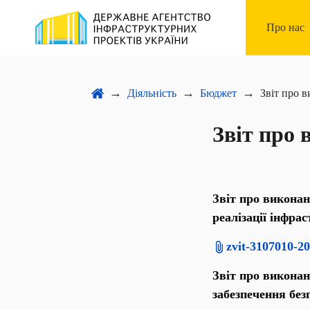
Про нас
Запобіга
Діяльність
Бюджет
Звіт про ви
Підприє
Звіт про
З
віт про викона
реалізації інфра
zvit-3107010-2
З
віт про виконан
забезпечення без