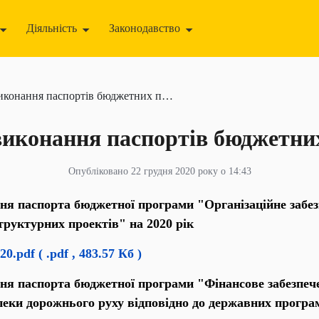
Діяльність
Законодавство
ння корупції
Для громадськості
Пресцентр
конання паспортів бюджетних програм
мства
 виконання паспортів бюджетни
Опубліковано 22 грудня 2020 року о 14:43
ння паспорта бюджетної програми "Організаційне забе
структурних проектів" на 2020 рік
020.pdf
( .pdf , 483.57 Кб )
ня паспорта бюджетної програми "Фінансове забезпечен
пеки дорожнього руху відповідно до державних програм