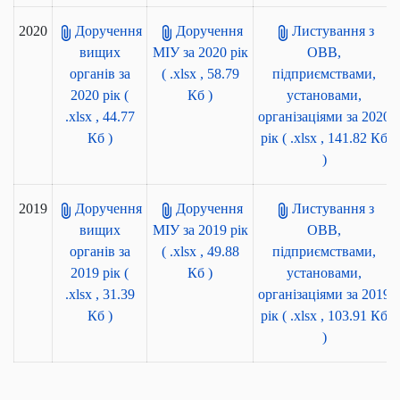
2020
Доручення
Доручення
Листування з
вищих
МІУ за 2020 рік
ОВВ,
органів за
( .xlsx , 58.79
підприємствами,
2020 рік
(
Кб )
установами,
.xlsx , 44.77
організаціями за 2020
Кб )
рік
( .xlsx , 141.82 Кб
)
2019
Доручення
Доручення
Листування з
вищих
МІУ за 2019 рік
ОВВ,
органів за
( .xlsx , 49.88
підприємствами,
2019 рік
(
Кб )
установами,
.xlsx , 31.39
організаціями за 2019
Кб )
рік
( .xlsx , 103.91 Кб
)