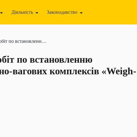
Діяльність
Законодавство
ння корупції
Для громадськості
Пресцентр
 габаритно-вагових комплексів «Weigh-in-Motion»
мства
обіт по встановленню
но-вагових комплексів «Weigh-